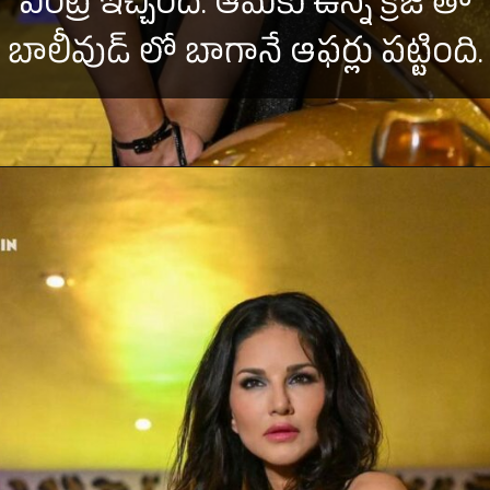
ఎంట్రీ ఇచ్చింది. ఆమెకు ఉన్న క్రేజ్ తో
బాలీవుడ్ లో బాగానే ఆఫర్లు పట్టింది.