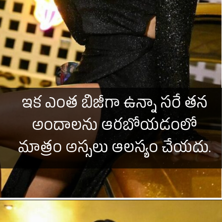
ఇక ఎంత బిజీగా ఉన్నా సరే తన
అందాలను ఆరబోయడంలో
మాత్రం అస్సలు ఆలస్యం చేయదు.