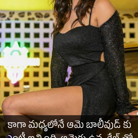
కాగా మధ్యలోనే ఆమె బాలీవుడ్ కు