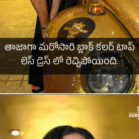
తాజాగా మరోసారి బ్లాక్ కలర్ టాప్
లెస్ డ్రెస్ లో రెచ్చిపోయింది.