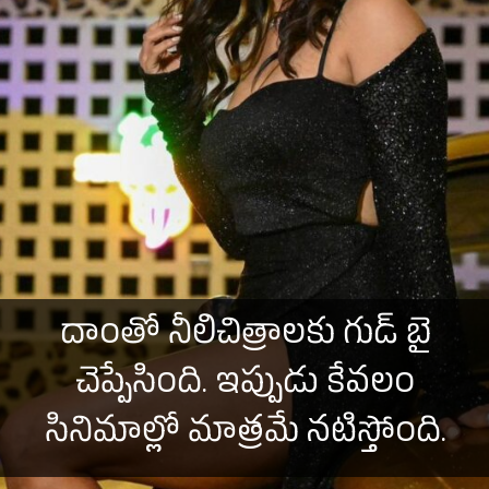
దాంతో నీలిచిత్రాలకు గుడ్ బై
చెప్పేసింది. ఇప్పుడు కేవలం
సినిమాల్లో మాత్రమే నటిస్తోంది.