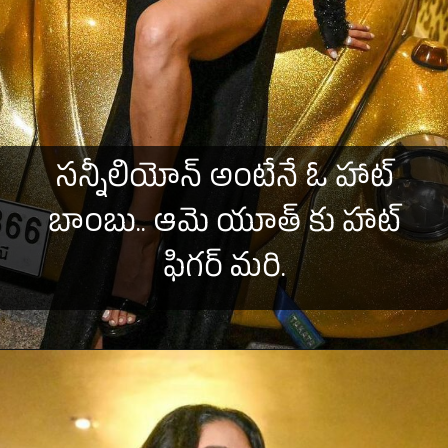
సన్నీలియోన్ అంటేనే ఓ హాట్
బాంబు.. ఆమె యూత్ కు హాట్
ఫిగర్ మరి.