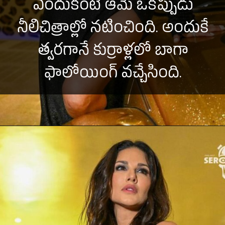
ఎందుకంటే ఆమె ఒకప్పుడు
నీలిచిత్రాల్లో నటించింది. అందుకే
త్వరగానే కుర్రాళ్లలో బాగా
ఫాలోయింగ్ వచ్చేసింది.