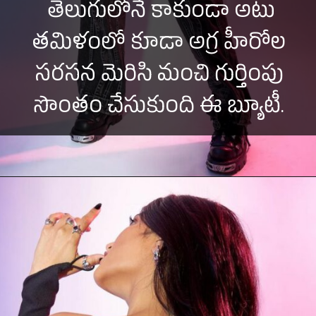
తెలుగులోనే కాకుండా అటు
తమిళంలో కూడా అగ్ర హీరోల
సరసన మెరిసి మంచి గుర్తింపు
సొంతం చేసుకుంది ఈ బ్యూటీ.