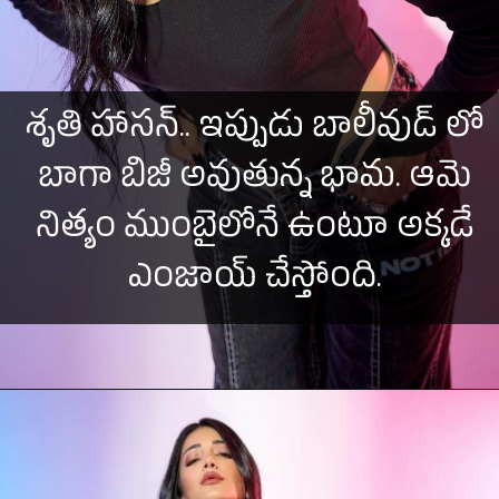
శృతి హాసన్.. ఇప్పుడు బాలీవుడ్ లో
బాగా బిజీ అవుతున్న భామ. ఆమె
నిత్యం ముంబైలోనే ఉంటూ అక్కడే
ఎంజాయ్ చేస్తోంది.