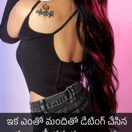
ఇక ఎంతో మందితో డేటింగ్ చేసిన