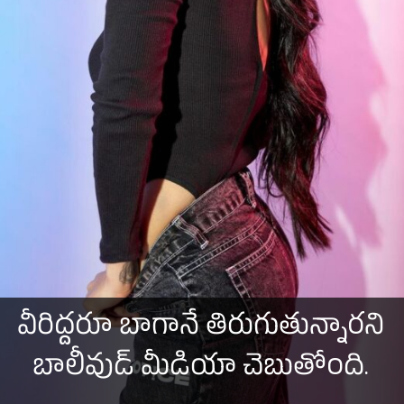
వీరిద్దరూ బాగానే తిరుగుతున్నారని
బాలీవుడ్ మీడియా చెబుతోంది.