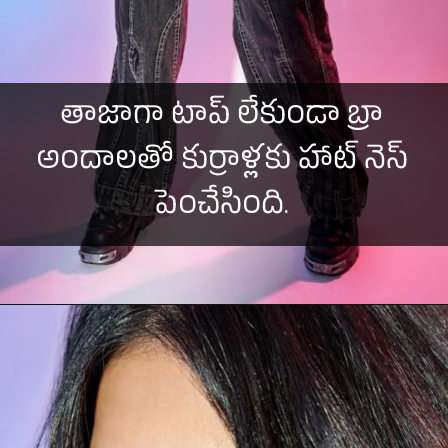
తాజాగా టాప్ లేకుండా బ్రా
అందాలతో కుర్రాళ్లకు హాట్ నెస్
పెంచేసింది.