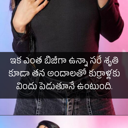
ఇక ఎంత బిజీగా ఉన్నా సరే శృతి
కూడా తన అందాలతో కుర్రాళ్లకు
విందు పెడుతూనే ఉంటుంది.