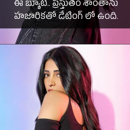
ఈ బ్యూటీ.. ప్రస్తుతం శాంతాను
హజారికతో డేటింగ్ లో ఉంది.