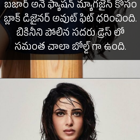
బజార్ అనే ఫ్యాషన్ మ్యాగజైన్ కోసం
బ్లాక్ డిజైనర్ అవుట్ ఫిట్ ధరించింది.
బికినీని పోలిన సదరు డ్రెస్ లో
సమంత చాలా బోల్డ్ గా ఉంది.