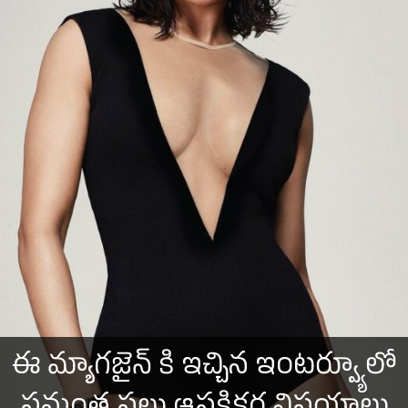
ఈ మ్యాగజైన్ కి ఇచ్చిన ఇంటర్వ్యూలో