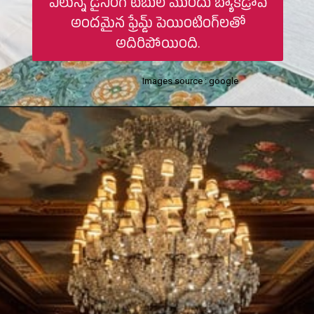
వీలున్న డైనింగ్ టేబుల్ ముందు బ్యాక్‌డ్రాప్
అందమైన ఫ్రేమ్డ్ పెయింటింగ్‌లతో
అదిరిపోయింది.
Images source : google