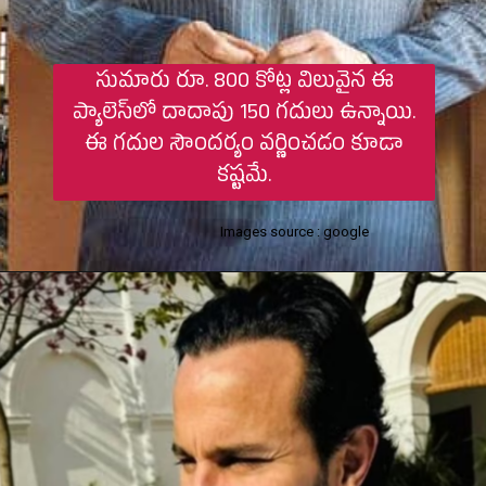
సుమారు రూ. 800 కోట్ల విలువైన ఈ
ప్యాలెస్‌లో దాదాపు 150 గదులు ఉన్నాయి.
ఈ గదుల సౌందర్యం వర్ణించడం కూడా
కష్టమే.
Images source : google