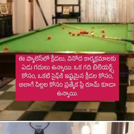
ఈ ప్యాలెస్‌లో క్రీడలు, వినోద కార్యక్రమాలకు
ఏడు గదులు ఉన్నాయి. ఒక గది బిలియర్డ్స్
కోసం, ఒకటి సైఫ్‌కి ఇష్టమైన క్రీడల కోసం,
అలాగే పిల్లల కోసం ప్రత్యేక ప్లే రూమ్ కూడా
ఉన్నాయి.
Images source : google