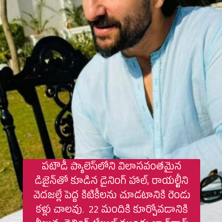
పటౌడీ ప్యాలెస్‌లోని విలాసవంతమైన
డిజైన్‌తో కూడిన డైనింగ్ హాల్, రాయల్టీని
వెదజల్లే పెద్ద కిటికీలను చూడటానికి రెండు
కళ్లు చాలవు. 22 మందికి కూర్చోవడానికి