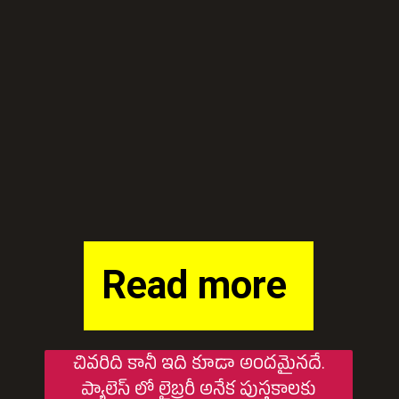
Read more
చివరిది కానీ ఇది కూడా అందమైనదే.
ప్యాలెస్ లో లైబ్రరీ అనేక పుస్తకాలకు