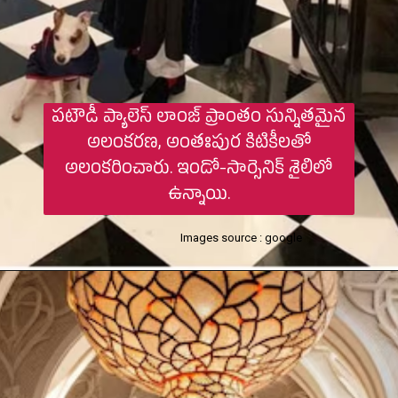
పటౌడీ ప్యాలెస్ లాంజ్ ప్రాంతం సున్నితమైన
అలంకరణ, అంతఃపుర కిటికీలతో
అలంకరించారు. ఇండో-సార్సెనిక్ శైలిలో
ఉన్నాయి.
Images source : google