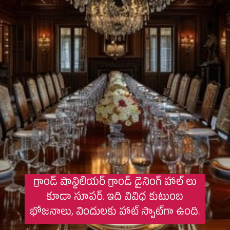
గ్రాండ్ షాన్డిలియర్ గ్రాండ్ డైనింగ్ హాల్‌ లు
కూడా సూపర్. ఇది వివిధ కుటుంబ
భోజనాలు, విందులకు హాట్ స్పాట్‌గా ఉంది.