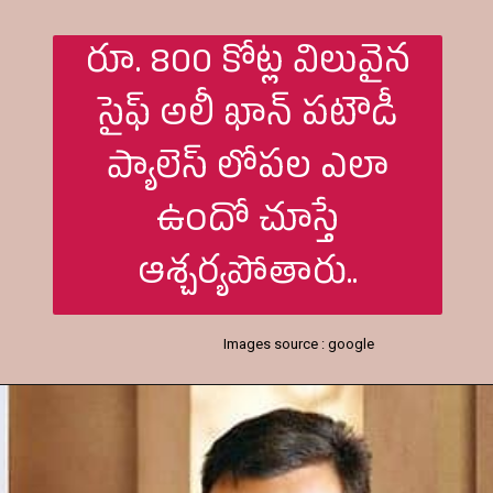
రూ. 800 కోట్ల విలువైన
సైఫ్ అలీ ఖాన్ పటౌడీ
ప్యాలెస్ లోపల ఎలా
ఉందో చూస్తే
ఆశ్చర్యపోతారు..
Images source : google