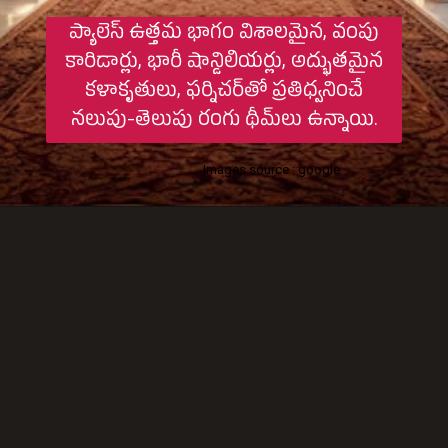
ప్యాలెస్ ఉత్తమ భాగం విశాలమైన, వంపు
కారిడార్లు, భారీ షాన్డిలియర్లు, అద్భుతమైన
కళాకృతులు, ఫర్నిచర్‌తో ప్రతిధ్వనించే
నలుపు-తెలుపు రంగు థీమ్‌లు ఉన్నాయి.
Images source : google