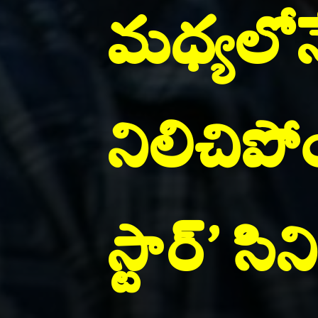
మధ్యలోనే
నిలిచిపో
స్టార్’ స