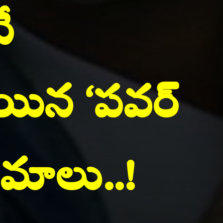
 
యిన ‘పవర్ 
ినిమాలు..!