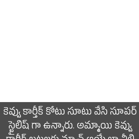
కెవ్వు కార్తీక్ కోటు సూటు వేసి సూపర్
స్టైలిష్ గా ఉన్నారు. అమ్మాయి కెవ్వు