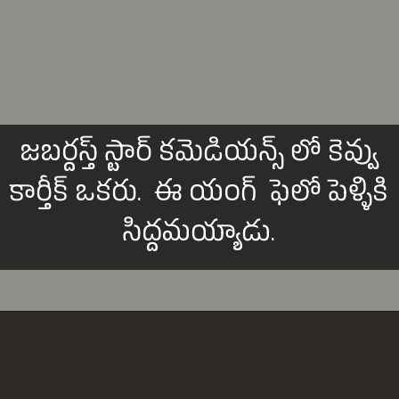
జబర్దస్త్ స్టార్ కమెడియన్స్ లో కెవ్వు
కార్తీక్ ఒకరు. ఈ యంగ్ ఫెలో పెళ్ళికి
సిద్దమయ్యాడు.