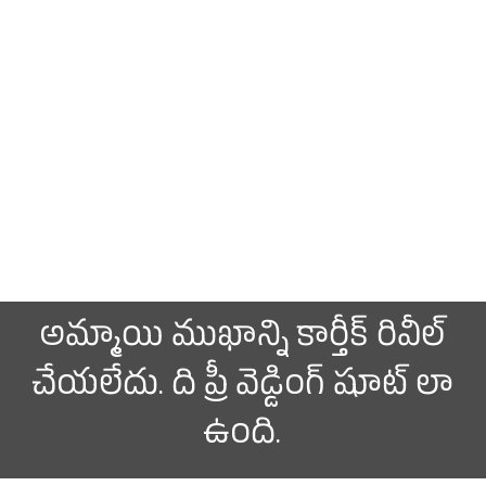
అమ్మాయి ముఖాన్ని కార్తీక్ రివీల్
చేయలేదు. ది ప్రీ వెడ్డింగ్ షూట్ లా
ఉంది.