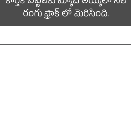
కార్తీక్ బట్టలకు మ్యాచ్ అయ్యేలా నీలి
రంగు ఫ్రాక్ లో మెరిసింది.