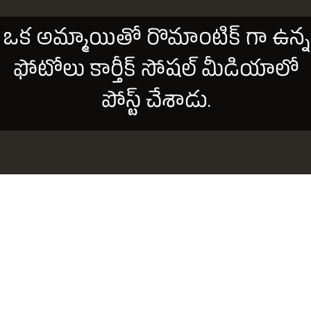
ఒక అమ్మాయితో రొమాంటిక్ గా ఉన్న
ఫోటోలు కార్తీక్ సోషల్ మీడియాలో
పోస్ట్ చేశాడు.