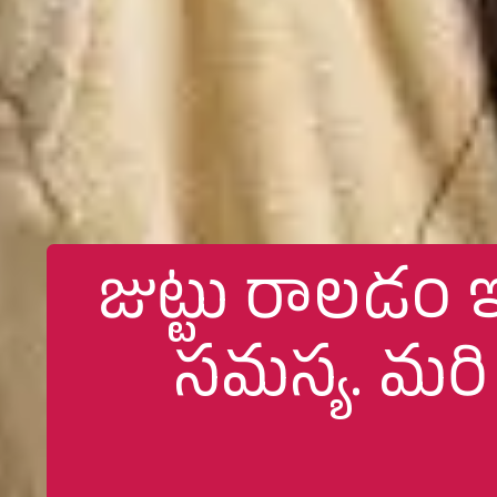
జుట్టు రాలడం 
సమస్య. మరి 