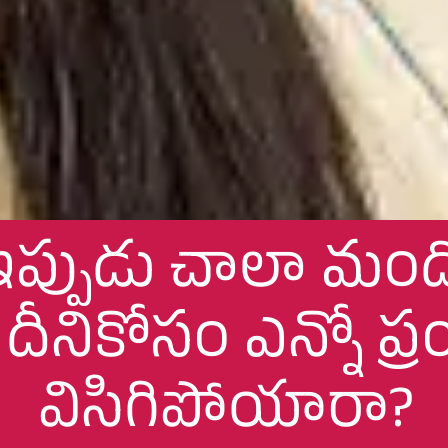
ఇప్పుడు చాలా మంది
దీనికోసం ఎన్నో ప్ర
విసిగిపోయారా?