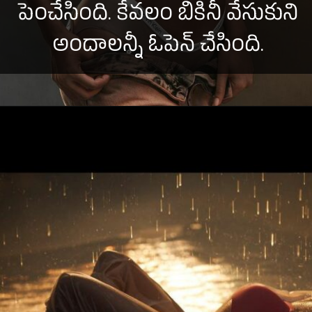
పెంచేసింది. కేవలం బికినీ వేసుకుని
అందాలన్నీ ఓపెన్ చేసింది.