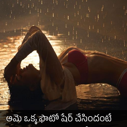
ఆమె ఒక్క ఫొటో షేర్ చేసిందంటే