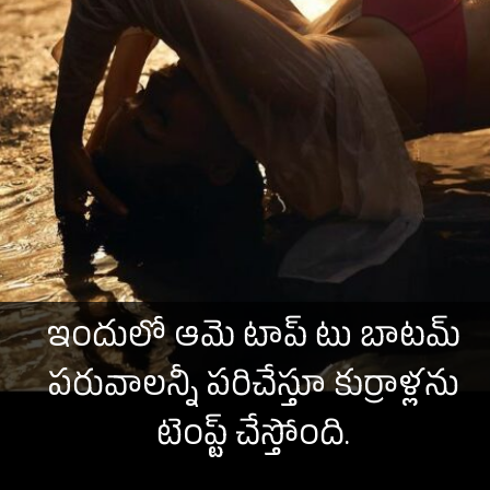
ఇందులో ఆమె టాప్ టు బాటమ్
పరువాలన్నీ పరిచేస్తూ కుర్రాళ్లను
టెంప్ట్ చేస్తోంది.