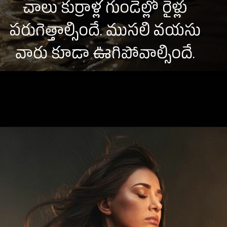
చాలు కుర్రాళ్ల గుండెల్లో రైళ్లు
పరుగెత్తాల్సిందే. ముసలి వయసు
వారు కూడా ఊగిపోవాల్సిందే.