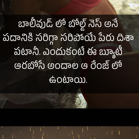
బాలీవుడ్ లో బోల్డ్ నెస్ అనే
పదానికి సరిగ్గా సరిపోయే పేరు దిశా
పటానీ. ఎందుకంటే ఈ బ్యూటీ
ఆరబోసే అందాల ఆ రేంజ్ లో
ఉంటాయి.