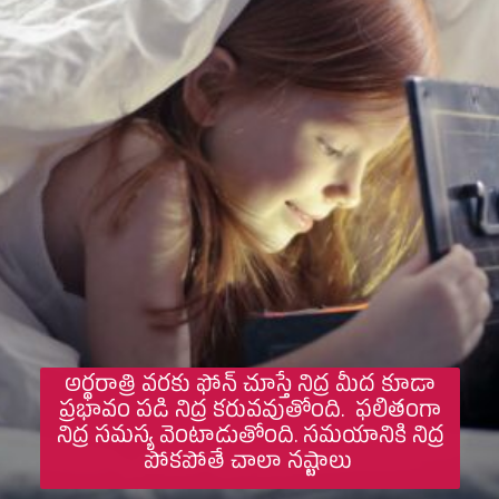
అర్థరాత్రి వరకు ఫోన్ చూస్తే నిద్ర మీద కూడా
ప్రభావం పడి నిద్ర కరువవుతోంది. ఫలితంగా
నిద్ర సమస్య వెంటాడుతోంది. సమయానికి నిద్ర
పోకపోతే చాలా నష్టాలు