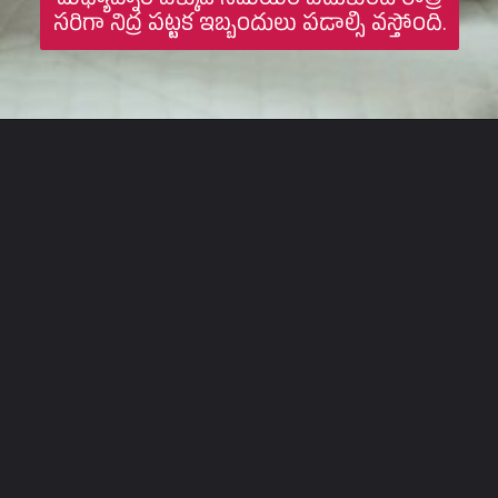
మధ్యాహ్నం ఎక్కువ సమయం పడుకుంటే రాత్రి
సరిగా నిద్ర పట్టక ఇబ్బందులు పడాల్సి వస్తోంది.