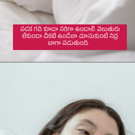
పడక గది కూడా సరిగా ఉండాలి. వెలుతురు
లేకుండా చీకటి ఉండేలా చూసుకుంటే నిద్ర
బాగా పడుతుంది.