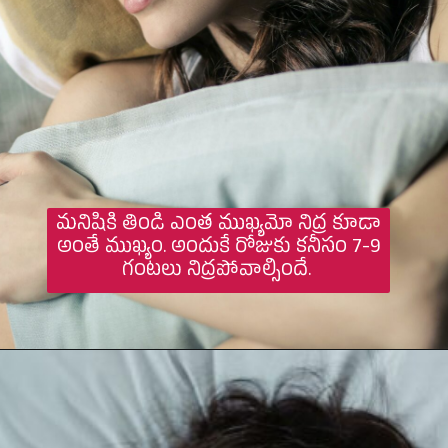
మనిషికి తిండి ఎంత ముఖ్యమో నిద్ర కూడా
అంతే ముఖ్యం. అందుకే రోజుకు కనీసం 7-9
గంటలు నిద్రపోవాల్సిందే.