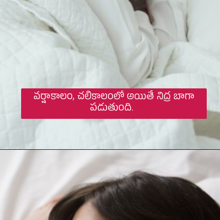
వర్షాకాలం, చలికాలంలో అయితే నిద్ర బాగా
పడుతుంది.