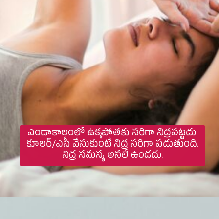
ఎండాకాలంలో ఉక్కపోతకు సరిగా నిద్రపట్టదు.
కూలర్/ఎసీ వేసుకుంటే నిద్ర సరిగా పడుతుంది.
నిద్ర సమస్య అసలే ఉండదు.