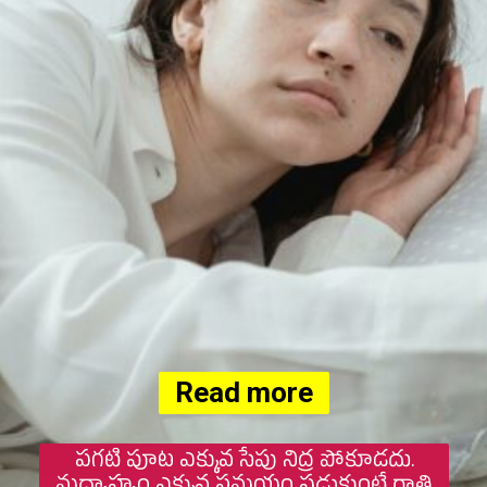
Read more
పగటి పూట ఎక్కువ సేపు నిద్ర పోకూడదు.