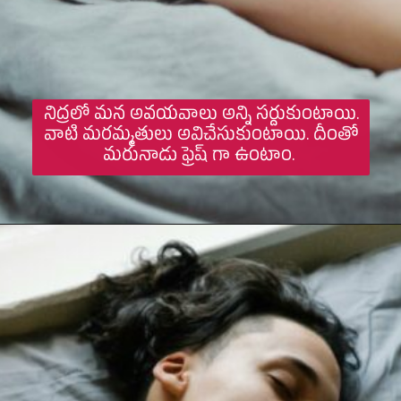
నిద్రలో మన అవయవాలు అన్ని సర్దుకుంటాయి.
వాటి మరమ్మతులు అవిచేసుకుంటాయి. దీంతో
మరునాడు ఫ్రెష్ గా ఉంటాం.