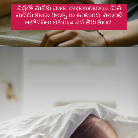
నిద్రతో మనకు చాలా లాభాలుంటాయి. మన
మెదడు కూడా రిలాక్స్ గా ఉంటుంది. ఎలాంటి
ఆలోచనలు లేకుండా సేద తీరుతుంది.