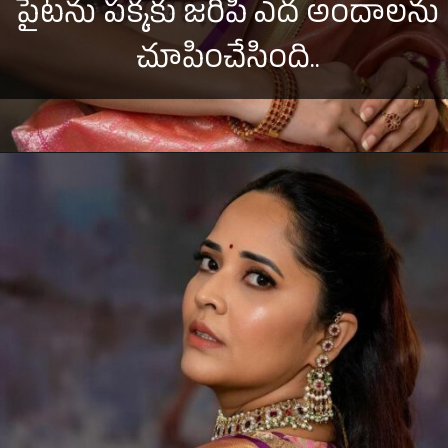
పైటను పక్కకు జరిపి ఎద అందాలను
చూపించేసింది..