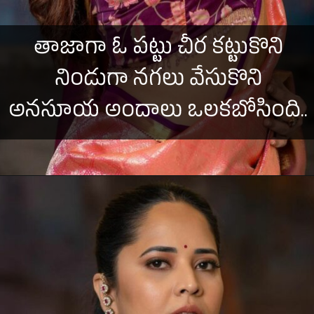
తాజాగా ఓ పట్టు చీర కట్టుకొని
నిండుగా నగలు వేసుకొని
అనసూయ అందాలు ఒలకబోసింది..