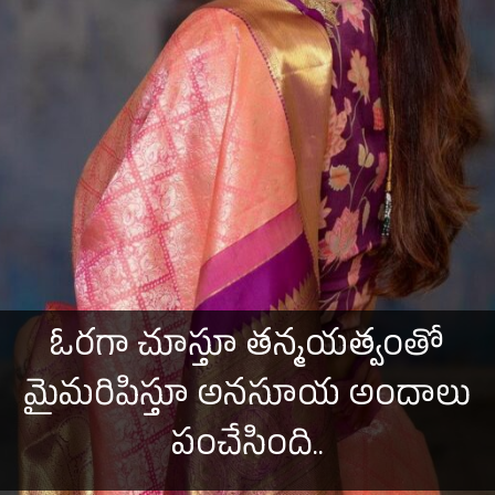
ఓరగా చూస్తూ తన్మయత్వంతో
మైమరిపిస్తూ అనసూయ అందాలు
పంచేసింది..