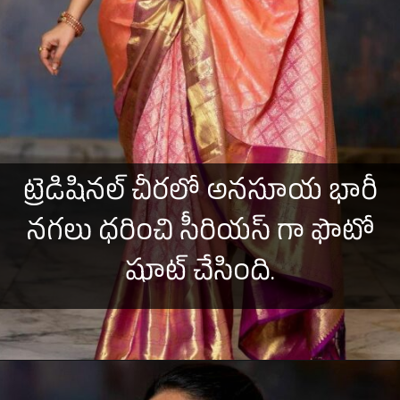
ట్రెడిషినల్ చీరలో అనసూయ భారీ
నగలు ధరించి సీరియస్ గా ఫొటో
షూట్ చేసింది.