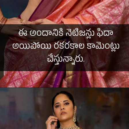
ఈ అందానికి నెటిజన్లు ఫిదా
అయిపోయి రకరకాల కామెంట్లు
చేస్తున్నారు.